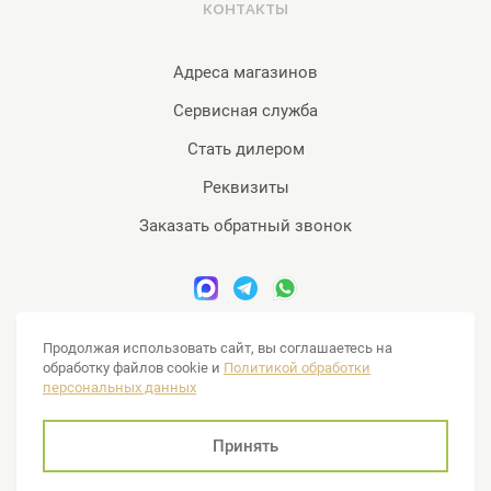
КОНТАКТЫ
Адреса магазинов
Сервисная служба
Стать дилером
Реквизиты
Заказать обратный звонок
www.sensa-massage.ru © 2007-2026 продажа массажного
Продолжая использовать сайт, вы соглашаетесь на
оборудования, массажные кресла, массажеры. 16+
обработку файлов cookie и
Политикой обработки
+7 (499) 495-40-51, +7 (499) 288-09-98 , +7 (495) 374-51-40
персональных данных
Обращаем Ваше внимание на то, что данный интернет-сайт
Принять
носит исключительно информационный характер и ни при
каких условиях не является публичной офертой, определяемой
положениями ч. 2 ст. 437 Гражданского кодекса Российской