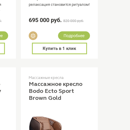
я
релаксация становится ритуалом!
-
695 000 руб.
б.
820 000 руб.
Добавить в сравнение
ее
Подробнее
Купить в 1 клик
Массажные кресла
о
Массажное кресло
y
Bodo Ecto Sport
Brown Gold