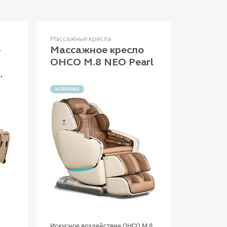
Массажные кресла
о
Массажное кресло
OHCO M.8 NEO Pearl
&
НОВИНКА
и
Искусное воздействие OHCO M.8