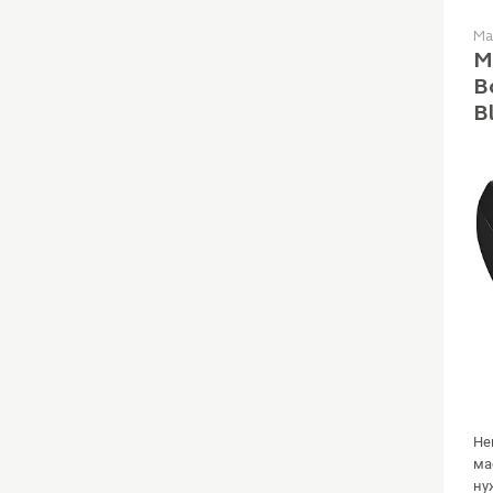
Ма
М
B
B
Не
ма
ну