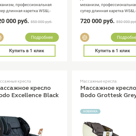
ханизм, профессиональная
механизм, профессиональна
пер длинная каретка WS&L-
супер длинная каретка WS&L
ack
Track
20 000 руб.
720 000 руб.
850 000 руб.
850 000 ру
Добавить в сравнение
Добавить в сравнение
Подробнее
Подробн
Купить в 1 клик
Купить в 1 клик
ссажные кресла
Массажные кресла
ассажное кресло
Массажное кресл
odo Excellence Black
Bodo Grottesk Gre
НОВИНКА