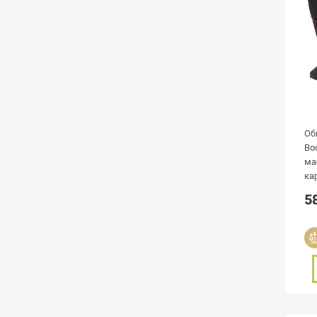
Об
Bo
ма
ка
5