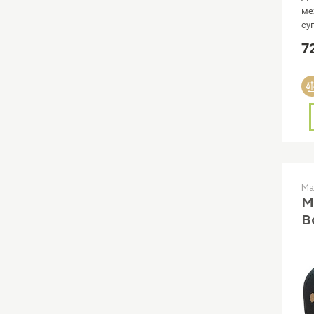
ме
су
Tr
7
Ма
М
B