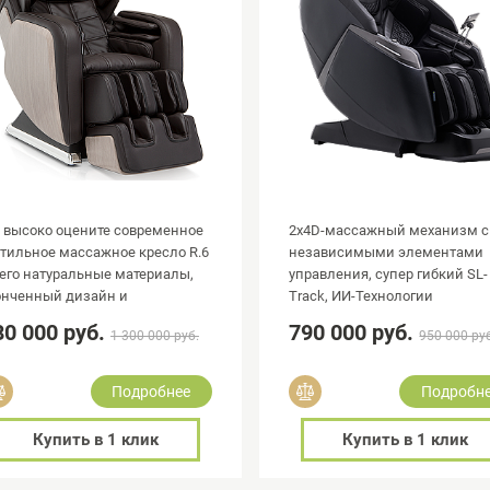
 высоко оцените современное
2х4D-массажный механизм с
стильное массажное кресло R.6
независимыми элементами
 его натуральные материалы,
управления, супер гибкий SL-
онченный дизайн и
Track, ИИ-Технологии
алистичность массажных
80 000 руб.
790 000 руб.
1 300 000 руб.
950 000 ру
икосновений
Добавить в сравнение
Добавить в сравнение
Подробнее
Подробн
Купить в 1 клик
Купить в 1 клик