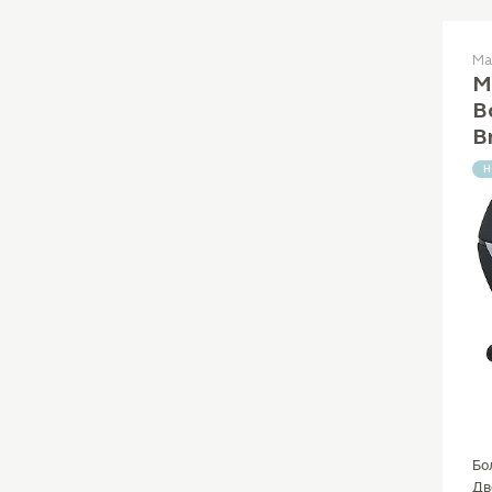
Ма
М
B
B
Н
Бо
Дв