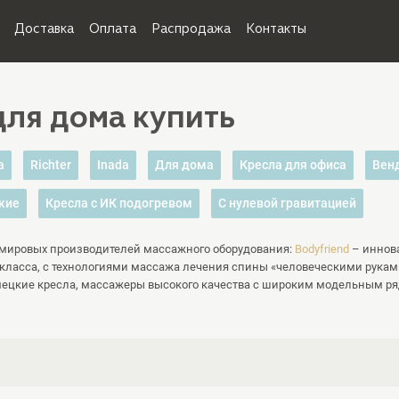
Доставка
Оплата
Распродажа
Контакты
ля дома купить
a
Richter
Inada
Для дома
Кресла для офиса
Вен
кие
Кресла с ИК подогревом
С нулевой гравитацией
 мировых производителей массажного оборудования:
Bodyfriend
– иннов
ласса, с технологиями массажа лечения спины «человеческими рукам
ецкие кресла, массажеры высокого качества с широким модельным ря