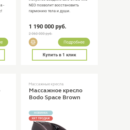
а -
NEO позволит восстановить
с!
гармонию тела и души.
1 190 000 руб.
2 060 000 руб.
Добавить в сравнение
ее
Подробнее
Купить в 1 клик
Массажные кресла
о
Массажное кресло
Bodo Space Brown
НОВИНКА
ХИТ ПРОДАЖ