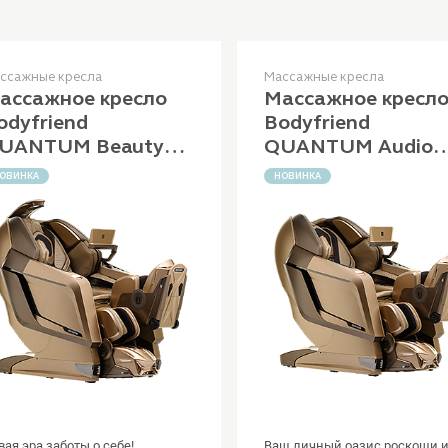
ссажные кресла
Массажные кресла
ассажное кресло
Массажное кресл
odyfriend
Bodyfriend
UANTUM Beauty
QUANTUM Audio
apsule
Speakers by Bang 
ОВИНКА
НОВИНКА
Olufsen
вая эра заботы о себе!
Ваш личный оазис роскоши 