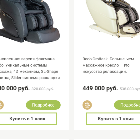
новленная версия флагмана,
Bodo Grottesk. Больше, чем
do. Уникальные системы
массажное кресло – это
ссажа, 4D механизм, SL-Shape
искусство релаксации.
ретка, Slider-система раскладки
80 000 руб.
449 000 руб.
820 000 руб.
538 000 ру
Добавить в сравнение
Добавить в сравнение
Подробнее
Подробн
Купить в 1 клик
Купить в 1 клик