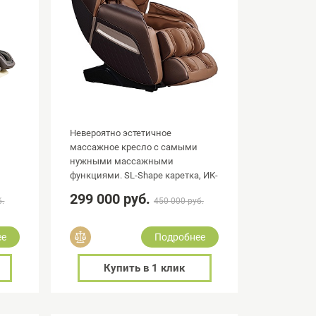
Невероятно эстетичное
массажное кресло с самыми
нужными массажными
функциями. SL-Shape каретка, ИК-
прогрев, ZeroG, реалистичный
299 000 руб.
б.
450 000 руб.
массаж.
Добавить в сравнение
ее
Подробнее
Купить в 1 клик