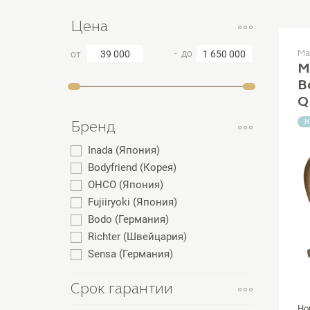
Цена
- до
Ма
от
М
B
Q
C
Бренд
Н
Inada (Япония)
Bodyfriend (Корея)
OHCO (Япония)
Fujiiryoki (Япония)
Bodo (Германия)
Richter (Швейцария)
Sensa (Германия)
Срок гарантии
Но