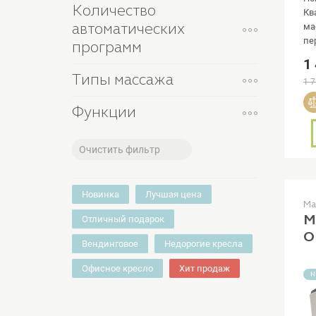
Количество
Кв
автоматических
ма
пе
программ
эр
1
Типы массажа
1 7
Функции
Очистить фильтр
Новинка
Лучшая цена
Ма
М
Отличный подарок
O
Вендинговое
Недорогие кресла
Офисное кресло
Хит продаж
Н