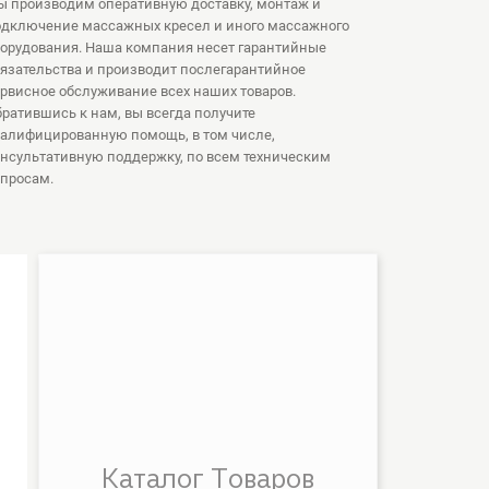
 производим оперативную доставку, монтаж и
одключение массажных кресел и иного массажного
орудования. Наша компания несет гарантийные
язательства и производит послегарантийное
рвисное обслуживание всех наших товаров.
ратившись к нам, вы всегда получите
алифицированную помощь, в том числе,
нсультативную поддержку, по всем техническим
просам.
Массажное кресло
Массажер 
Bodo Tobo Yellow
Bodo Fly
Каталог Товаров