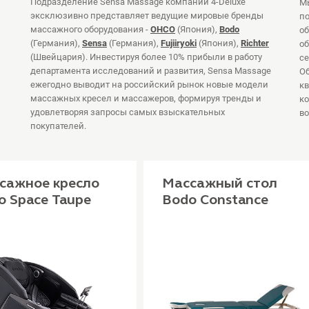
Подразделение Sensa Massage компании 4-Deluxe
Мы
эксклюзивно представляет ведущие мировые бренды
п
массажного оборудования -
OHCO
(Япония),
Bodo
об
(Германия),
Sensa
(Германия),
Fujiiryoki
(Япония),
Richter
об
(Швейцария). Инвестируя более 10% прибыли в работу
се
департамента исследований и развития, Sensa Massage
Об
ежегодно выводит на российский рынок новые модели
кв
массажных кресел и массажеров, формируя тренды и
ко
удовлетворяя запросы самых взыскательных
во
покупателей.
сажное кресло
Массажный стол
o Space Taupe
Bodo Constance