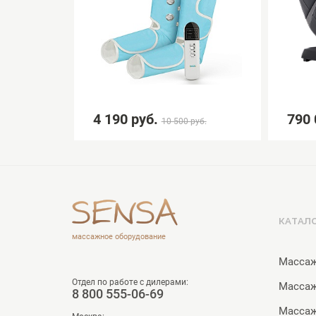
4 190 руб.
790 
 руб.
10 500 руб.
КАТАЛ
массажное оборудование
Массаж
Отдел по работе с дилерами:
Масса
8 800 555-06-69
Массаж